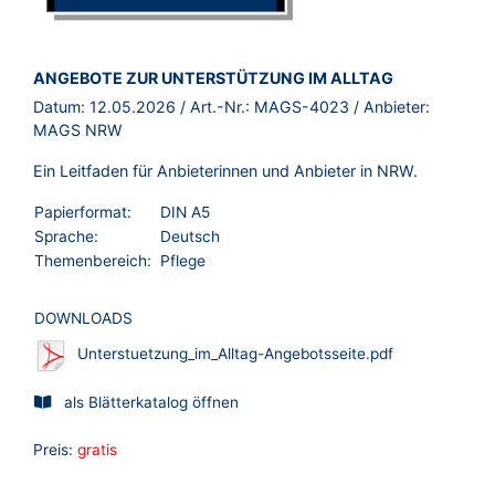
BROSCHÜRE:
ANGEBOTE ZUR UNTERSTÜTZUNG IM ALLTAG
Datum:
12.05.2026
/ Art.-Nr.:
MAGS-4023
/ Anbieter:
MAGS NRW
Ein Leitfaden für Anbieterinnen und Anbieter in NRW.
Papierformat:
DIN A5
Sprache:
Deutsch
Themenbereich:
Pflege
DOWNLOADS
Unterstuetzung_im_Alltag-Angebotsseite.pdf
als Blätterkatalog öffnen
Preis:
gratis