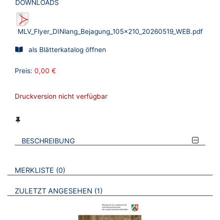
DOWNLOADS
MLV_Flyer_DINlang_Bejagung_105x210_20260519_WEB.pdf
als Blätterkatalog öffnen
Preis:
0,00 €
Druckversion nicht verfügbar
BESCHREIBUNG
VERWEISE AUF VERMERKTE- ODER ZULETZT ANGESEHENE
BROSCHÜREN
MERKLISTE
0
BROSCHÜREN
ZULETZT ANGESEHEN
1