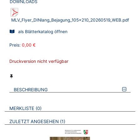
DOWNLOADS
MLV_Flyer_DINlang_Bejagung_105x210_20260519_WEB.pdf
als Blätterkatalog öffnen
Preis:
0,00 €
Druckversion nicht verfügbar
BESCHREIBUNG
VERWEISE AUF VERMERKTE- ODER ZULETZT ANGESEHENE
BROSCHÜREN
MERKLISTE
0
BROSCHÜREN
ZULETZT ANGESEHEN
1