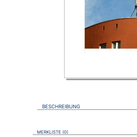
BESCHREIBUNG
VERWEISE AUF VERMERKTE- ODER ZULET
BROSCHÜREN
MERKLISTE
0