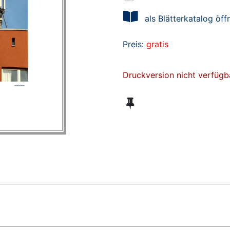
als Blätterkatalog öff
Preis:
gratis
Druckversion nicht verfügb
ZT ANGESEHENE BROSCHÜREN