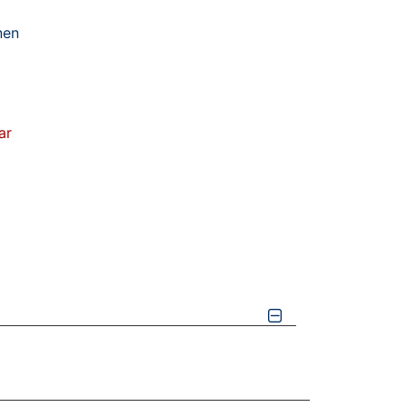
nen
ar