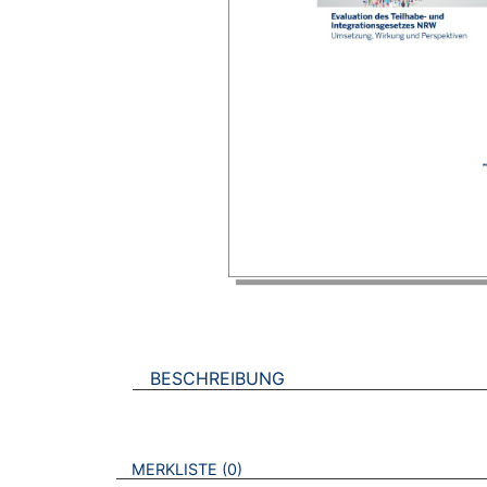
BESCHREIBUNG
VERWEISE AUF VERMERKTE- ODER ZULET
BROSCHÜREN
MERKLISTE
0