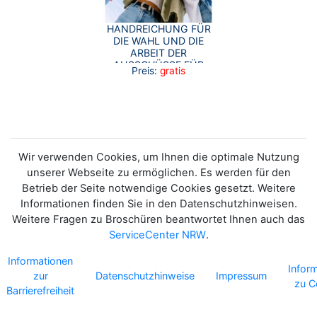
HANDREICHUNG FÜR
DIE WAHL UND DIE
ARBEIT DER
AUSSCHÜSSE FÜR
Preis:
gratis
CHANCENGERECHTIGKEIT
UND INTEGRATION IM
LAND NORDRHEIN-
WESTFALEN
Wir verwenden Cookies, um Ihnen die optimale Nutzung
unserer Webseite zu ermöglichen. Es werden für den
Betrieb der Seite notwendige Cookies gesetzt. Weitere
Informationen finden Sie in den Datenschutzhinweisen.
Weitere Fragen zu Broschüren beantwortet Ihnen auch das
ServiceCenter NRW
.
Informationen
Infor
zur
Datenschutzhinweise
Impressum
zu C
Barrierefreiheit