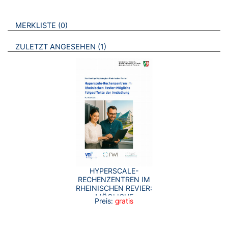
VERWEISE AUF VERMERKTE- ODER ZULETZT ANGESEHENE
BROSCHÜREN
MERKLISTE
0
BROSCHÜREN
ZULETZT ANGESEHEN
1
HYPERSCALE-
RECHENZENTREN IM
RHEINISCHEN REVIER:
MÖGLICHE
Preis:
gratis
FOLGEEFFEKTE DER
ANSIEDLUNG -
KURZFASSUNG