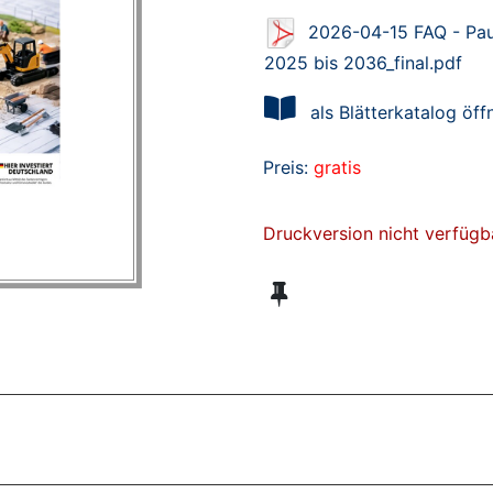
2026-04-15 FAQ - Pau
2025 bis 2036_final.pdf
als Blätterkatalog öff
Preis:
gratis
Druckversion nicht verfügb
ZT ANGESEHENE BROSCHÜREN