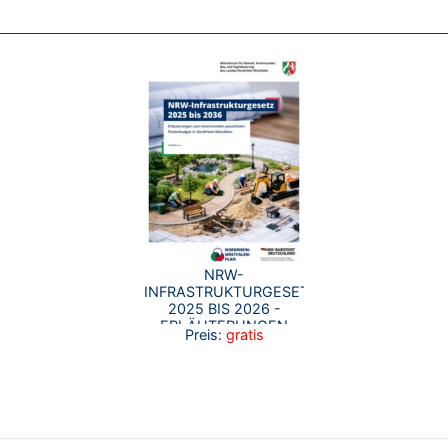
NRW-
INFRASTRUKTURGESETZ
2025 BIS 2026 -
ERLÄUTERUNGEN
Preis:
gratis
ZUM KOMMUNALEN
FÖRDERBUDGET IN
NORDRHEIN-
WESTFALEN