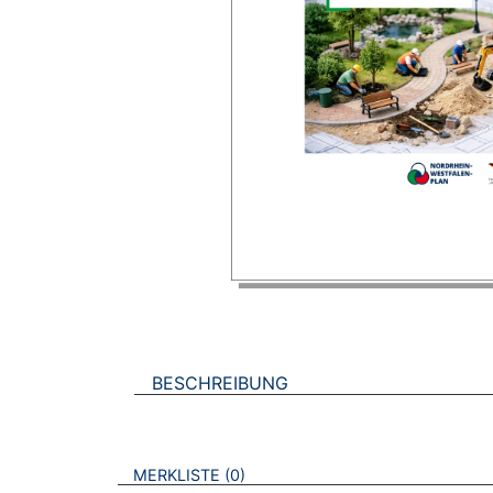
BESCHREIBUNG
VERWEISE AUF VERMERKTE- ODER ZULET
BROSCHÜREN
MERKLISTE
0