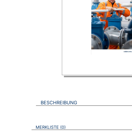
BESCHREIBUNG
VERWEISE AUF VERMERKTE- ODER ZULET
BROSCHÜREN
MERKLISTE
0