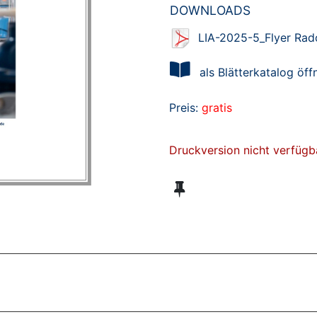
DOWNLOADS
LIA-2025-5_Flyer Rad
als Blätterkatalog öff
Preis:
gratis
Druckversion nicht verfügb
ZT ANGESEHENE BROSCHÜREN