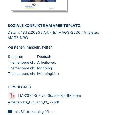
BROSCHÜRE:
SOZIALE KONFLIKTE AM ARBEITSPLATZ.
Datum:
18.12.2025
/ Art.-Nr.:
MAGS-2000
/ Anbieter:
MAGS NRW
Verstehen, handeln, helfen.
Sprache:
Deutsch
Themenbereich:
Arbeitswelt
Themenbereich:
Mobbing
Themenbereich:
MobbingLine
DOWNLOADS
LIA-2025-5_Flyer Soziale Konflikte am
Arbeitsplatz_DinLang_bf_so.pdf
als Blätterkatalog öffnen