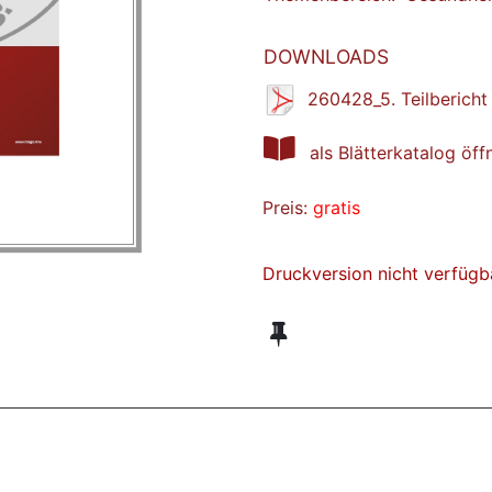
DOWNLOADS
260428_5. Teilberich
als Blätterkatalog öff
Preis:
gratis
Druckversion nicht verfügb
ZT ANGESEHENE BROSCHÜREN