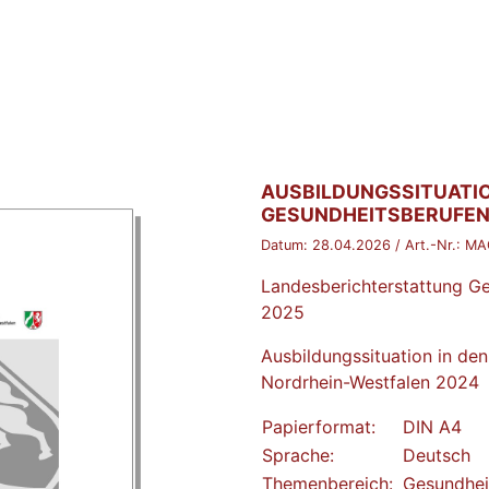
BROSCHÜRE:
AUSBILDUNGSSITUATIO
GESUNDHEITSBERUFEN 
Datum:
28.04.2026
/ Art.-Nr.:
MA
Landesberichterstattung G
2025
Ausbildungssituation in de
Nordrhein-Westfalen 2024
Papierformat:
DIN A4
Sprache:
Deutsch
Themenbereich:
Gesundhei