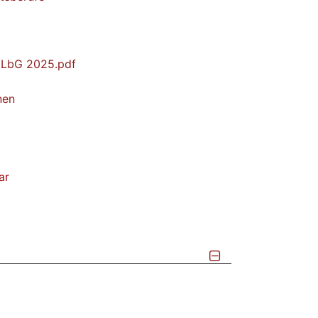
t LbG 2025.pdf
nen
ar