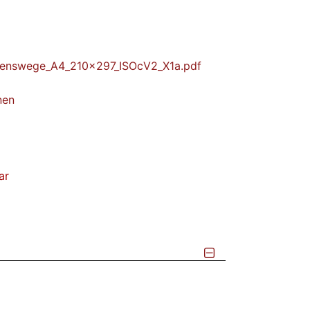
enswege_A4_210x297_ISOcV2_X1a.pdf
nen
ar