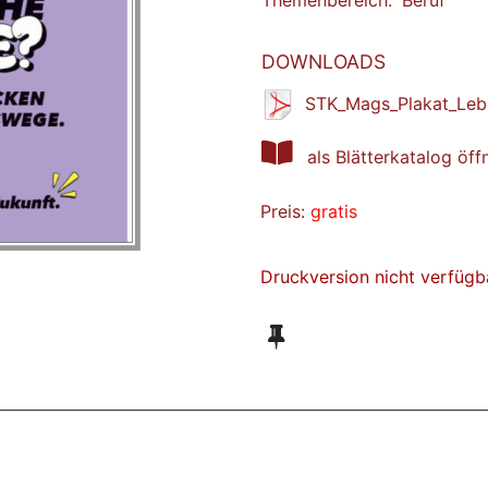
Themenbereich:
Beruf
DOWNLOADS
STK_Mags_Plakat_Leb
als Blätterkatalog öff
Preis:
gratis
Druckversion nicht verfügb
ZT ANGESEHENE BROSCHÜREN