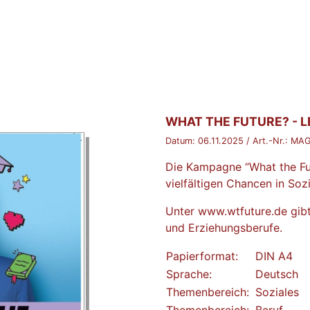
BROSCHÜRE:
WHAT THE FUTURE? - L
Datum:
06.11.2025
/ Art.-Nr.:
MAG
Die Kampagne “What the Fu
vielfältigen Chancen in So
Unter
www.wtfuture.de
gibt
und Erziehungsberufe.
Papierformat:
DIN A4
Sprache:
Deutsch
Themenbereich:
Soziales