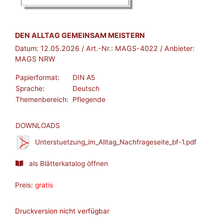
BROSCHÜRE:
DEN ALLTAG GEMEINSAM MEISTERN
Datum:
12.05.2026
/ Art.-Nr.:
MAGS-4022
/ Anbieter:
MAGS NRW
Papierformat:
DIN A5
Sprache:
Deutsch
Themenbereich:
Pflegende
DOWNLOADS
Unterstuetzung_im_Alltag_Nachfrageseite_bf-1.pdf
als Blätterkatalog öffnen
Preis:
gratis
Druckversion nicht verfügbar