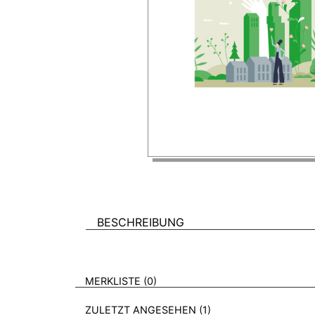
BESCHREIBUNG
VERWEISE AUF VERMERKTE- ODER ZULET
BROSCHÜREN
MERKLISTE
0
BROSCHÜREN
ZULETZT ANGESEHEN
1