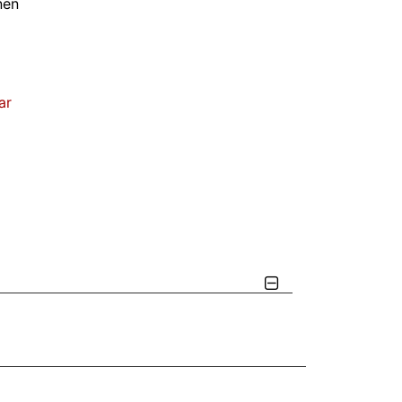
nen
ar