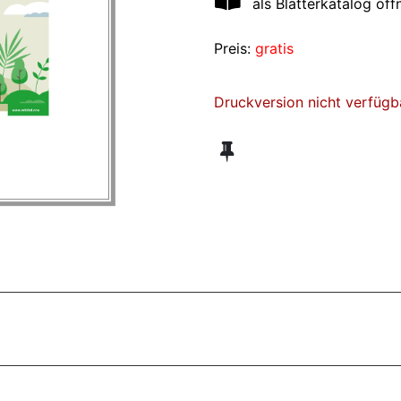
als Blätterkatalog öff
Preis:
gratis
Druckversion nicht verfügb
ZT ANGESEHENE BROSCHÜREN