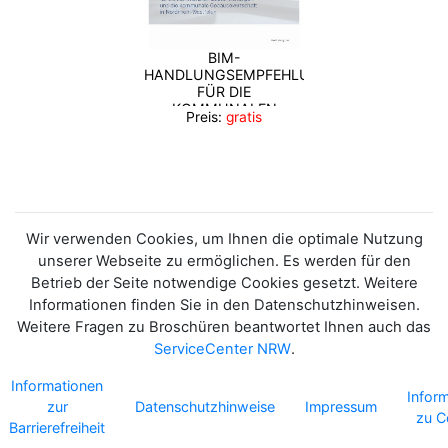
BIM-
HANDLUNGSEMPFEHLUNG
FÜR DIE
KOMMUNALEN
Preis:
gratis
BAUVERWALTUNGEN
UND DIE KOMMUNALE
GEBÄUDEWIRTSCHAFT
IN NORDRHEIN-
WESTFALEN
Wir verwenden Cookies, um Ihnen die optimale Nutzung
unserer Webseite zu ermöglichen. Es werden für den
Betrieb der Seite notwendige Cookies gesetzt. Weitere
Informationen finden Sie in den Datenschutzhinweisen.
Weitere Fragen zu Broschüren beantwortet Ihnen auch das
ServiceCenter NRW
.
Informationen
Infor
zur
Datenschutzhinweise
Impressum
zu C
Barrierefreiheit