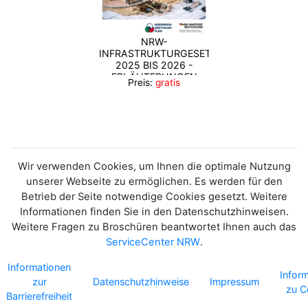
NRW-
INFRASTRUKTURGESETZ
2025 BIS 2026 -
ERLÄUTERUNGEN
Preis:
gratis
ZUM KOMMUNALEN
FÖRDERBUDGET IN
NORDRHEIN-
WESTFALEN
Wir verwenden Cookies, um Ihnen die optimale Nutzung
unserer Webseite zu ermöglichen. Es werden für den
Betrieb der Seite notwendige Cookies gesetzt. Weitere
Informationen finden Sie in den Datenschutzhinweisen.
Weitere Fragen zu Broschüren beantwortet Ihnen auch das
ServiceCenter NRW
.
Informationen
Infor
zur
Datenschutzhinweise
Impressum
zu C
Barrierefreiheit