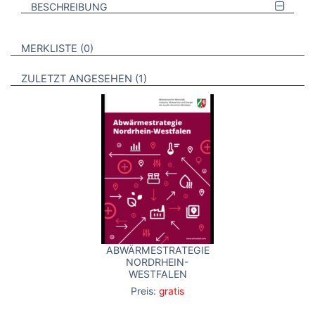
BESCHREIBUNG
VERWEISE AUF VERMERKTE- ODER ZULETZT ANGESEHENE
BROSCHÜREN
MERKLISTE
0
BROSCHÜREN
ZULETZT ANGESEHEN
1
ABWÄRMESTRATEGIE
NORDRHEIN-
WESTFALEN
Preis:
gratis