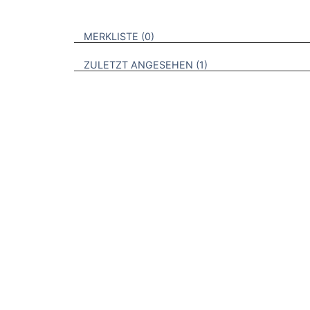
VERWEISE AUF VERMERKTE- ODER ZULET
BROSCHÜREN
MERKLISTE
0
BROSCHÜREN
ZULETZT ANGESEHEN
1