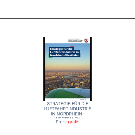
ZT ANGESEHENE BROSCHÜREN
STRATEGIE FÜR DIE
LUFTFAHRTINDUSTRIE
IN NORDRHEIN-
WESTFALEN
Preis:
gratis